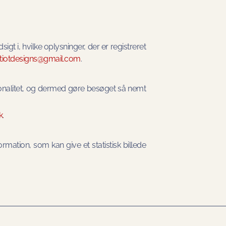
sigt i, hvilke oplysninger, der er registreret
itiotdesigns@gmail.com
.
nalitet, og dermed gøre besøget så nemt
k
.
formation, som kan give et statistisk billede