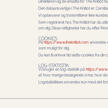
Direktøren og de ansatte for The Knitiot ha
Den dataansvarlige i The Knitiot er: Camil
Vi opbevarer og transmitterer ikke kundeo
Som registreret hos The Knitiot har du altid 
om dig. Disse rettigheder har du efter Pe
COOKIES
På
https://www.theknitiot.com
anvendes c
som muligt for dig.
Du kan til enhver tid slette cookies fra di
LOG-STATISTIK
Vi bruger en log-statistik på
https://www.
af, hvor mange besøgende vi har, hvor de
Logstatistikken anvendes kun med det form