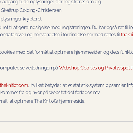
r adgang til de oplysninger, der registreres om dig.
la Skettrup Colding-Christensen
plysninger krypteret.
ret til at gøre indsigelse mod registreringen. Du har også ret til ind
rsondataloven og henvendelse i forbindelse hermed rettes til
thekn
ookies med det formål at optimere hjemmesiden og dets funktio
n computer, se vejledningen på
Webshop Cookies og Privatlivspoliti
theknitiot.com
, hvilket betyder, at et statistik-system opsamler in
 kommer fra og hvor på websitet det forlades mv.
ål, at optimere The Knitiot’s hjemmeside.